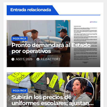
Entrada relacionada
POZA RICA
Pronto demandará al Estado
por operativos
AGO 5, 2026
REDACTOR1
POZA RICA
Subirán los precios de
uniformes escolares; ajustan