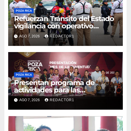
POZA RICA
Refuerzan Tránsito del Estado
vigilancia con operativo
sorpresa
AGO 7, 2026
REDACTOR1
POZA RICA
Presentan programa de
actividades para las
juventudes
AGO 7, 2026
REDACTOR1