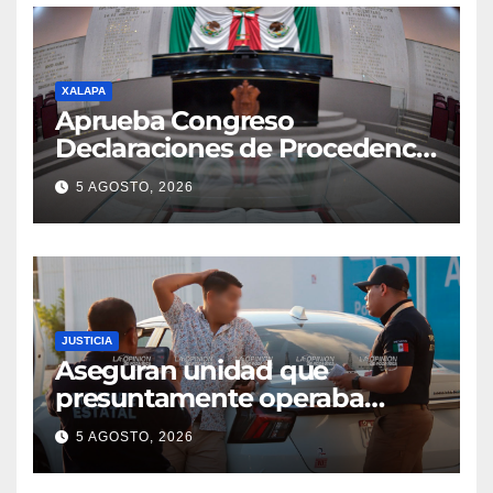
XALAPA
Aprueba Congreso
Declaraciones de Procedencia
en contra de dos munícipes
5 AGOSTO, 2026
JUSTICIA
Aseguran unidad que
presuntamente operaba
mediante aplicación digital en
5 AGOSTO, 2026
operativo de Transporte
Público