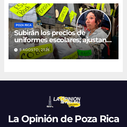
POZA RICA
Subirán los precios de
uniformes escolares; ajustan
promociones
5 AGOSTO, 2026
La Opinión de Poza Rica