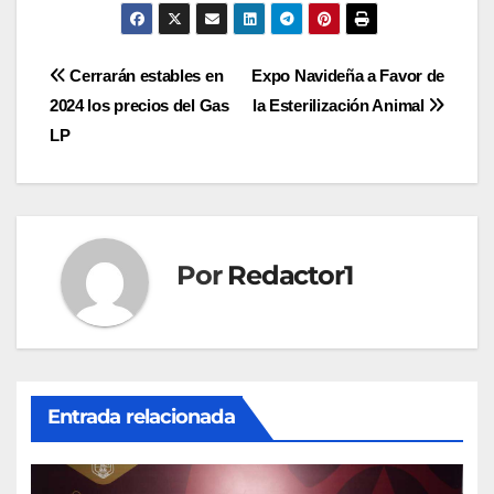
Navegación
Cerrarán estables en
Expo Navideña a Favor de
2024 los precios del Gas
la Esterilización Animal
de
LP
entradas
Por
Redactor1
Entrada relacionada