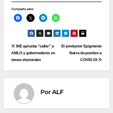
Comparte esto:
Navegación
INE aprueba “callar” a
El productor Epigmenio
AMLO y gobernadores en
Ibarra da positivo a
de
temas electorales
COVID-19
entradas
Por
ALF