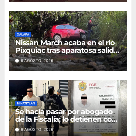
del Sur
XALAPA
Nissan March acaba en el río
Pixquiac tras aparatosa salida
de camino en la carretera
6 AGOSTO, 2026
Briones
MINATITLÁN
Se hacía pasar por abogado
de la Fiscalía; lo detienen con
camioneta robada en
6 AGOSTO, 2026
Minatitlán