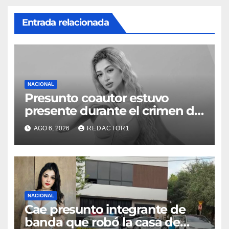
Entrada relacionada
NACIONAL
Presunto coautor estuvo
presente durante el crimen de
Valeria Márquez: Fiscalía
AGO 6, 2026
REDACTOR1
NACIONAL
Cae presunto integrante de
banda que robó la casa de