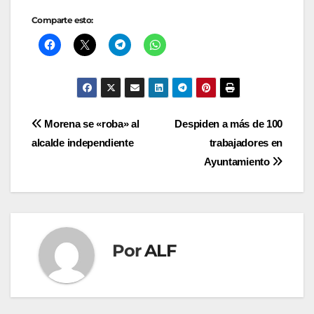
Comparte esto:
Navegación
Morena se «roba» al
Despiden a más de 100
alcalde independiente
trabajadores en
de
Ayuntamiento
entradas
Por
ALF