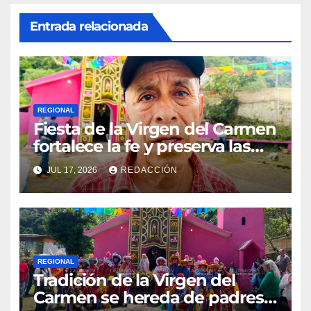
Entrada relacionada
REGIONAL
Fiesta de la Virgen del Carmen
fortalece la fe y preserva las
tradiciones en El Esquilón
JUL 17, 2026
REDACCIÓN
REGIONAL
Tradición de la Virgen del
Carmen se hereda de padres a