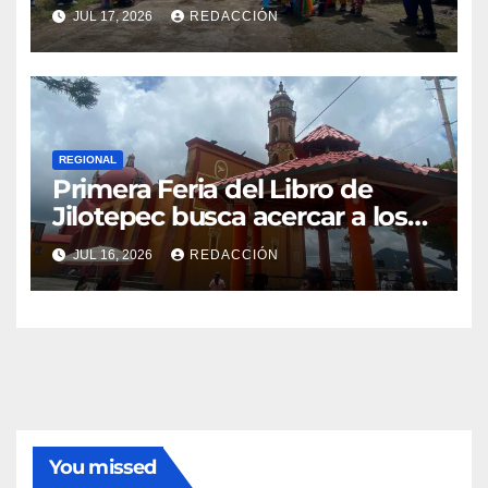
hijos en El Esquilón, Jilotepec
JUL 17, 2026
REDACCIÓN
REGIONAL
Primera Feria del Libro de
Jilotepec busca acercar a los
jóvenes a la lectura
JUL 16, 2026
REDACCIÓN
You missed