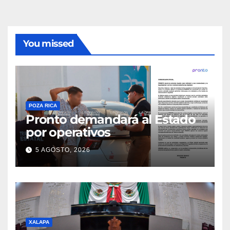
You missed
POZA RICA
Pronto demandará al Estado
por operativos
5 AGOSTO, 2026
XALAPA