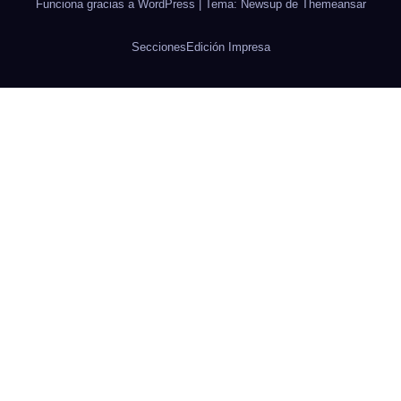
Funciona gracias a WordPress
|
Tema: Newsup de
Themeansar
Secciones
Edición Impresa