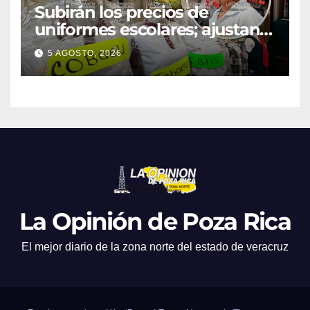
Subirán los precios de
uniformes escolares; ajustan
promociones
5 AGOSTO, 2026
La Opinión de Poza Rica
El mejor diario de la zona norte del estado de veracruz