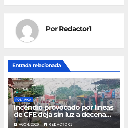
entradas
Por
Redactor1
Entrada relacionada
POZA RICA
Incendio provocado por líneas
de CFE deja sin luz a decenas
de familias
AGO 4, 2026
REDACTOR1