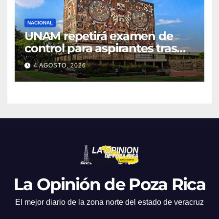
NACIONAL
UNAM repetirá examen de
control para aspirantes tras
fallas en pruebas en línea
4 AGOSTO, 2026
La Opinión de Poza Rica
El mejor diario de la zona norte del estado de veracruz