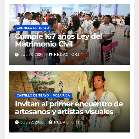
CASTILLO DE TEAYO
Cumple 167 años Ley del
Matrimonio Civil
JUL 23, 2026
REDACTOR1
CASTILLO DE TEAYO
POZA RICA
Invitan al primer encuentro de
artesanos y artistas visuales
JUL 22, 2026
REDACTOR1