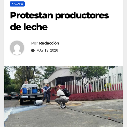
XALAPA
Protestan productores
de leche
Por
Redacción
MAY 13, 2026