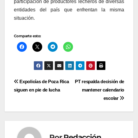
participación de productores lecheros de diversas
entidades del país que enfrentan la misma
situación.
Comparte esto:
Navegación
Expolicías de Poza Rica
PT respalda decisión de
siguen en pie de lucha
mantener calendario
de
escolar
entradas
Por
Redacción