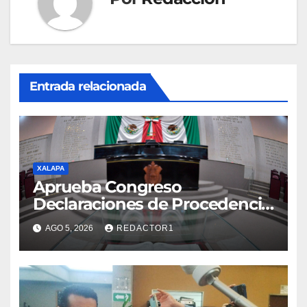
Entrada relacionada
XALAPA
Aprueba Congreso
Declaraciones de Procedencia
en contra de dos munícipes
AGO 5, 2026
REDACTOR1