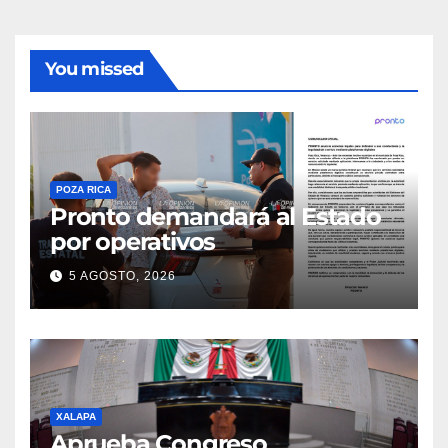
You missed
POZA RICA
Pronto demandará al Estado
por operativos
5 AGOSTO, 2026
XALAPA
Aprueba Congreso