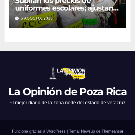
Subirán los precios de
uniformes escolares; ajustan
promociones
5 AGOSTO, 2026
La Opinión de Poza Rica
El mejor diario de la zona norte del estado de veracruz
Funciona gracias a WordPress
|
Tema: Newsup de
Themeansar