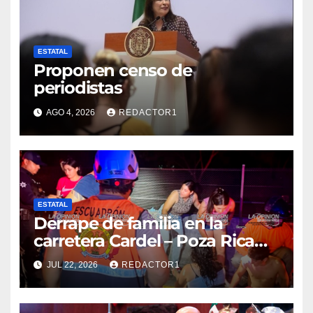
ESTATAL
Proponen censo de
periodistas
AGO 4, 2026
REDACTOR1
ESTATAL
Derrape de familia en la
carretera Cardel – Poza Rica
reaviva críticas por tardanza
JUL 22, 2026
REDACTOR1
de ambulancia municipal