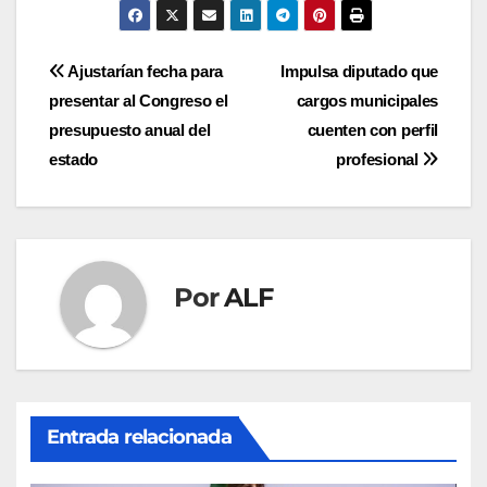
Navegación
Ajustarían fecha para
Impulsa diputado que
presentar al Congreso el
cargos municipales
de
presupuesto anual del
cuenten con perfil
entradas
estado
profesional
Por
ALF
Entrada relacionada