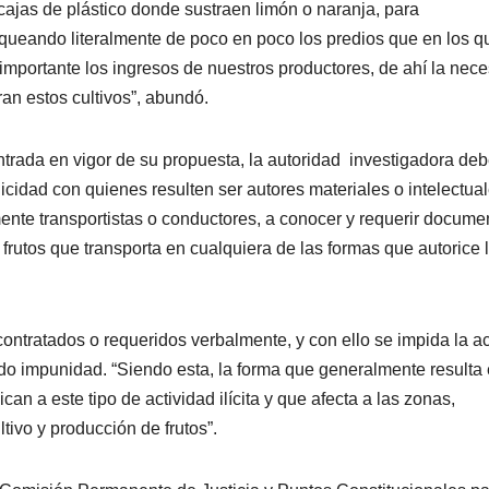
ajas de plástico donde sustraen limón o naranja, para
queando literalmente de poco en poco los predios que en los q
mportante los ingresos de nuestros productores, de ahí la nec
an estos cultivos”, abundó.
entrada en vigor de su propuesta, la autoridad investigadora de
licidad con quienes resulten ser autores materiales o intelectua
lmente transportistas o conductores, a conocer y requerir docume
frutos que transporta en cualquiera de las formas que autorice l
 contratados o requeridos verbalmente, y con ello se impida la a
ndo impunidad. “Siendo esta, la forma que generalmente resulta 
n a este tipo de actividad ilícita y que afecta a las zonas,
ivo y producción de frutos”.