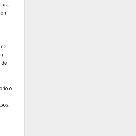
tura,
son
 del
en
o de
ario o
asos,