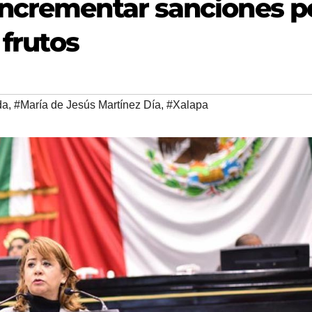
incrementar sanciones p
 frutos
da
,
#María de Jesús Martínez Día
,
#Xalapa