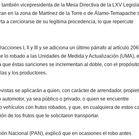
la también vicepresidenta de la Mesa Directiva de la LXV Legisla
mbran en la zona de Martínez de la Torre o de Álamo-Temapache 
rta a cerciorarse de su legítima procedencia, lo que repercute
cciones I, II y III y se adiciona un último párrafo al artículo 206
de lo robado a las Unidades de Medida y Actualización (UMA), 
a que éstas sanciones se incrementan al doble, con el propósit
las y los productores.
evistas se aplicarán a quien, con carácter de arrendador, propiet
o automotor, ya sea público o privado, o quien se encuentre
 vehículos con frutos robados, y que, en cualquiera de estos c
n de los frutos que le solicitaron transportar.
cción Nacional (PAN), explicó que en ocasiones el robo antes