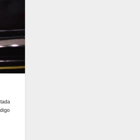
.
utada
ódigo