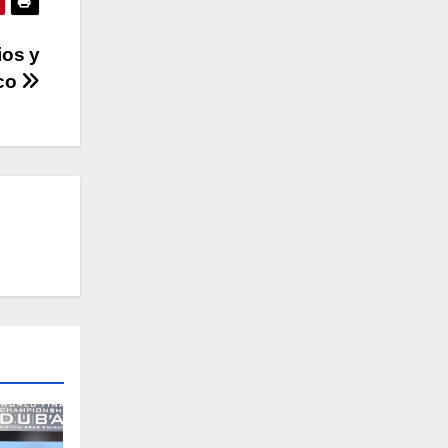
ios y
ico