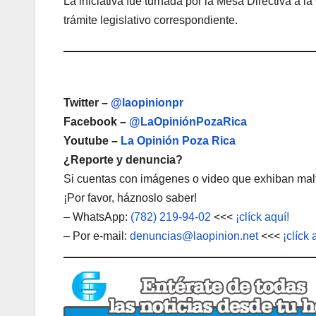
La iniciativa fue turnada por la Mesa Directiva a 
trámite legislativo correspondiente.
Twitter –
@laopinionpr
Facebook –
@LaOpiniónPozaRica
Youtube –
La Opinión Poza Rica
¿Reporte y denuncia?
Si cuentas con imágenes o video que exhiban malt
¡Por favor, háznoslo saber!
– WhatsApp:
(782) 219-94-02
<<<
¡clíck aquí!
– Por e-mail:
denuncias@laopinion.net
<<<
¡clíck 