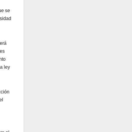
ue se
esidad
berá
les
nto
a ley
cción
el