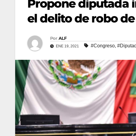
Propone diputada 
el delito de robo de
Por
ALF
#Congreso
,
#Diputa
ENE 19, 2021