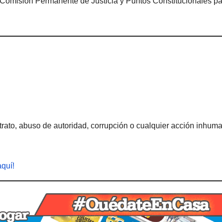
la Comisión Permanente de Justicia y Puntos Constitucionales pa
rato, abuso de autoridad, corrupción o cualquier acción inhum
aquí!