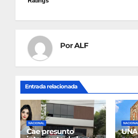
Ratings
entradas
Por
ALF
Entrada relacionada
NACIONAL
NACIONA
Cae presunto
UNAM