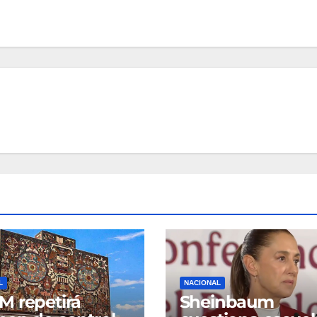
L
NACIONAL
 repetirá
Sheinbaum