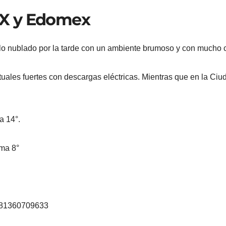
X y Edomex
ielo nublado por la tarde con un ambiente brumoso y con mucho c
uales fuertes con descargas eléctricas. Mientras que en la Ciu
a 14°.
ma 8°
8381360709633