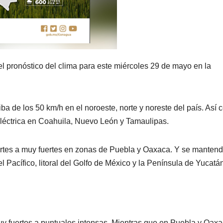
el pronóstico del clima para este miércoles 29 de mayo en la
riba de los 50 km/h en el noroeste, norte y noreste del país. Así
éctrica en Coahuila, Nuevo León y Tamaulipas.
fuertes a muy fuertes en zonas de Puebla y Oaxaca. Y se manten
l Pacífico, litoral del Golfo de México y la Península de Yucatá
y fuertes a puntuales intensas. Mientras que en Puebla y Oaxa