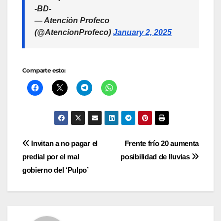
-BD-
— Atención Profeco
(@AtencionProfeco)
January 2, 2025
Comparte esto:
Navegación
Invitan a no pagar el
Frente frío 20 aumenta
predial por el mal
posibilidad de lluvias
de
gobierno del ‘Pulpo’
entradas