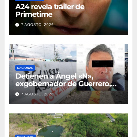
A24 revela tráiler de
Primetime
7 AGOSTO, 2026
NACIONAL
Detienen a Ángel «N»,
exgobernador de Guerrero,
por el caso Ayotzinapa
7 AGOSTO, 2026