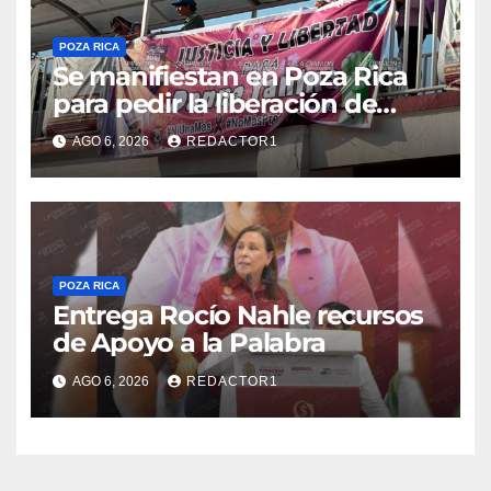
POZA RICA
Se manifiestan en Poza Rica
para pedir la liberación de
Danna Yanina y el
AGO 6, 2026
REDACTOR1
esclarecimiento del caso
Dafne
POZA RICA
Entrega Rocío Nahle recursos
de Apoyo a la Palabra
AGO 6, 2026
REDACTOR1