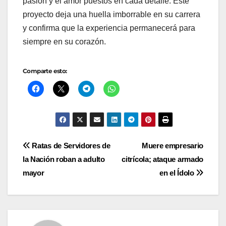
pasión y el amor puestos en cada detalle. Este
proyecto deja una huella imborrable en su carrera
y confirma que la experiencia permanecerá para
siempre en su corazón.
Comparte esto:
Navegación
Ratas de Servidores de
Muere empresario
la Nación roban a adulto
citrícola; ataque armado
de
mayor
en el Ídolo
entradas