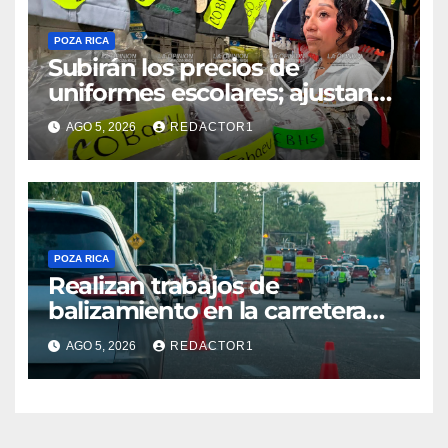
POZA RICA
Subirán los precios de
uniformes escolares; ajustan
promociones
AGO 5, 2026
REDACTOR1
POZA RICA
Realizan trabajos de
balizamiento en la carretera
Poza Rica–Cazones
AGO 5, 2026
REDACTOR1