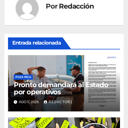
Por
Redacción
Entrada relacionada
POZA RICA
Pronto demandará al Estado
por operativos
AGO 5, 2026
REDACTOR1