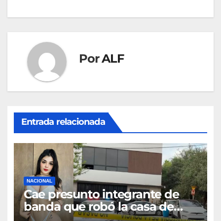
Por
ALF
Entrada relacionada
NACIONAL
Cae presunto integrante de
banda que robó la casa de
Karely Ruiz