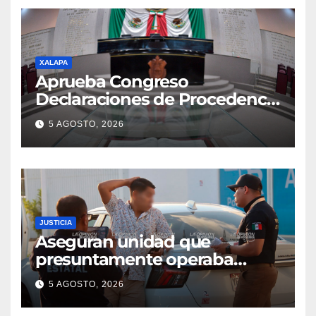
XALAPA
Aprueba Congreso
Declaraciones de Procedencia
en contra de dos munícipes
5 AGOSTO, 2026
JUSTICIA
Aseguran unidad que
presuntamente operaba
mediante aplicación digital en
5 AGOSTO, 2026
operativo de Transporte
Público