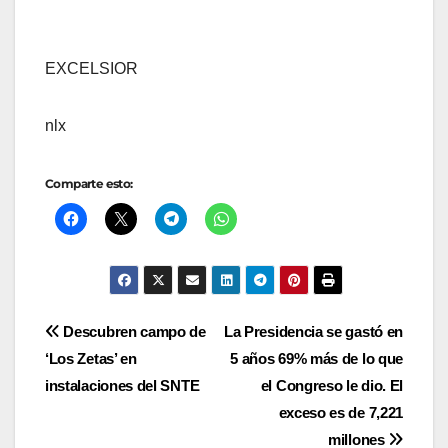
EXCELSIOR
nlx
Comparte esto:
Navegación
Descubren campo de
La Presidencia se gastó en
‘Los Zetas’ en
5 años 69% más de lo que
de
instalaciones del SNTE
el Congreso le dio. El
entradas
exceso es de 7,221
millones