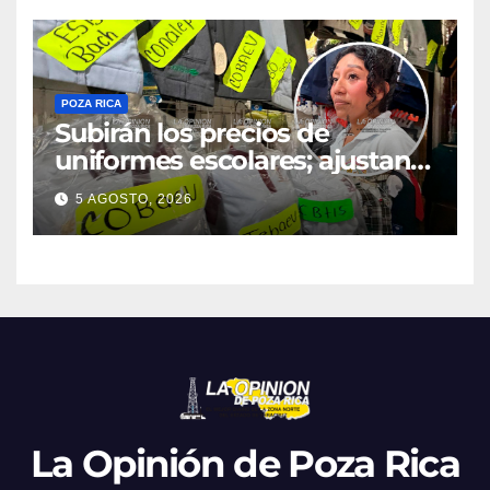
POZA RICA
Subirán los precios de
uniformes escolares; ajustan
promociones
5 AGOSTO, 2026
La Opinión de Poza Rica