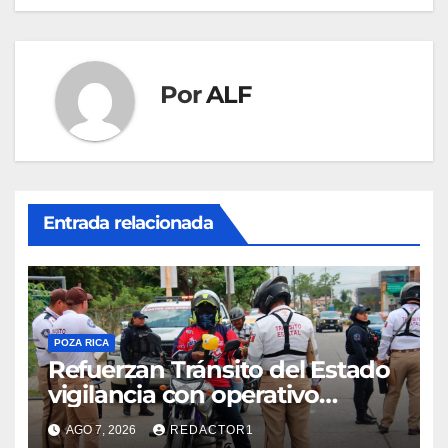
entradas
Por
ALF
Entrada relacionada
POZA RICA
Refuerzan Tránsito del Estado
vigilancia con operativo
sorpresa
AGO 7, 2026
REDACTOR1