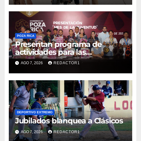
POZA RICA
Presentan programa de
actividades para las
juventudes
AGO 7, 2026
REDACTOR1
DEPORTIVO EXTREMO
Jubilados blanquea a Clásicos
AGO 7, 2026
REDACTOR1