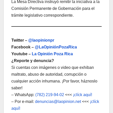
La Mesa Directiva instruyó remitir la iniciativa a la
Comisión Permanente de Gobernación para el
trámite legislativo correspondiente.
Twitter –
@laopinionpr
Facebook –
@LaOpiniónPozaRica
Youtube –
La Opinión Poza Rica
¿Reporte y denuncia?
Si cuentas con imágenes o video que exhiban
maltrato, abuso de autoridad, corrupción o
cualquier acción inhumana. ¡Por favor, háznoslo
saber!
– WhatsApp:
(782) 219-94-02
<<<
¡clíck aquí!
– Por e-mail:
denuncias@laopinion.net
<<<
¡clíck
aquí!