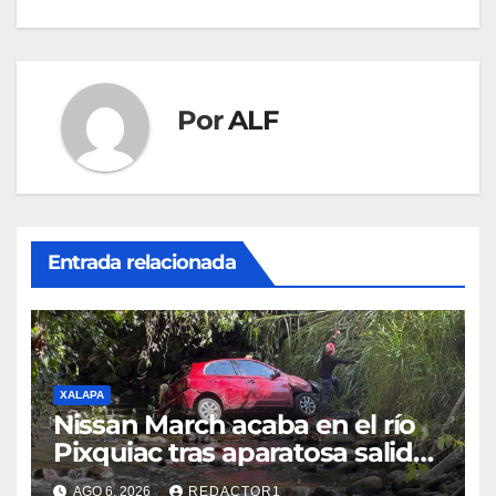
entradas
Por
ALF
Entrada relacionada
XALAPA
Nissan March acaba en el río
Pixquiac tras aparatosa salida
de camino en la carretera
AGO 6, 2026
REDACTOR1