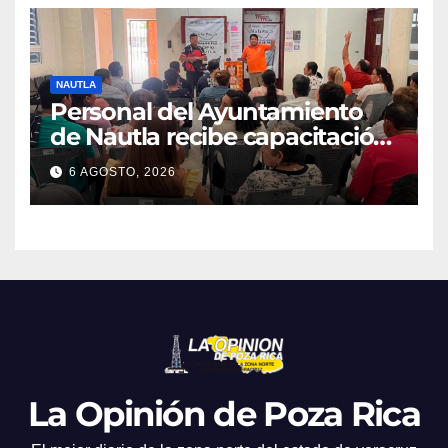
NAUTLA
Personal del Ayuntamiento
de Nautla recibe capacitación
en atención a emergencias
6 AGOSTO, 2026
La Opinión de Poza Rica