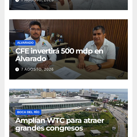
ALVARADO
CFE invertirá 500 mdp en
Alvarado
7 AGOSTO, 2026
BOCA DEL RÍO
Amplían WTC para atraer
grandes congresos