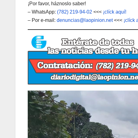
¡Por favor, háznoslo saber!
– WhatsApp:
(782) 219-94-02
<<<
¡clíck aquí!
– Por e-mail:
denuncias@laopinion.net
<<<
¡clíck 