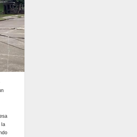
e
un
resa
 la
endo