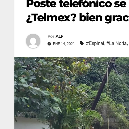
Poste telefónico se
¿Telmex? bien grac
Por
ALF
#Espinal
,
#La Noria
,
ENE 14, 2021