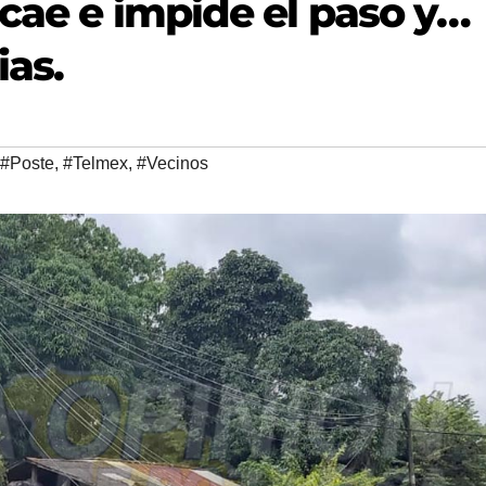
 cae e impide el paso y…
ias.
#Poste
,
#Telmex
,
#Vecinos