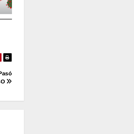
 Pasó
ESO