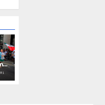
en
R1
r
mp