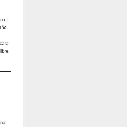
n el
año.
ocara
libre
ana.