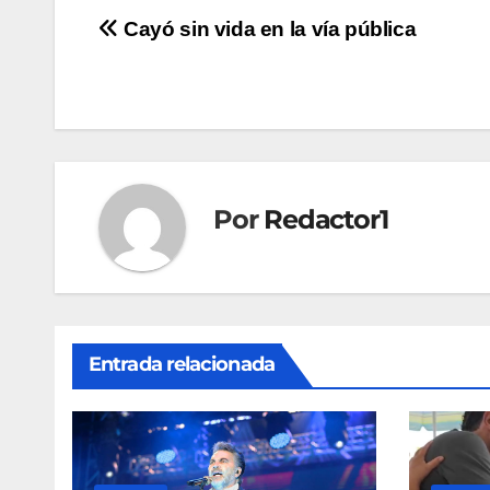
Navegación
Cayó sin vida en la vía pública
de
entradas
Por
Redactor1
Entrada relacionada