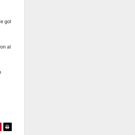
le gol
ron al
n