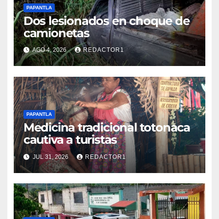
PAPANTLA
Dos lesionados en choque de
camionetas
AGO 4, 2026
REDACTOR1
PAPANTLA
Medicina tradicional totonaca
cautiva a turistas
JUL 31, 2026
REDACTOR1