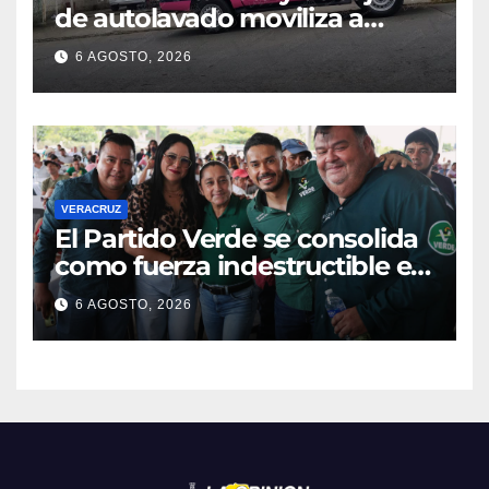
de autolavado moviliza a
policías en Poza Rica
6 AGOSTO, 2026
VERACRUZ
​El Partido Verde se consolida
como fuerza indestructible en
la zona norte de Veracruz
6 AGOSTO, 2026