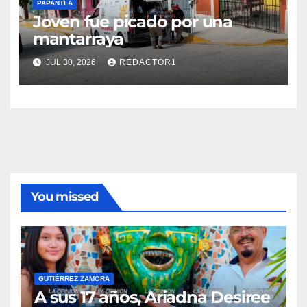
PAPANTLA
Joven fue picado por una
mantarraya
JUL 30, 2026
REDACTOR1
You missed
GUTIÉRREZ ZAMORA
A sus 17 años, Ariadna Desiree