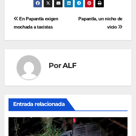
Navegación
En Papantla exigen
Papantla, un nicho de
mochada a taxistas
vicio
de
entradas
Por
ALF
Entrada relacionada