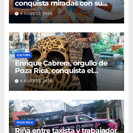
conquista miradas con su
talento para la pintura
6 AGOSTO, 2026
CULTURA
Enrique Cabrera, orgullo de
Poza Rica, conquista el
mundo con su arte
6 AGOSTO, 2026
POZA RICA
Riña entre taxista y trabajador