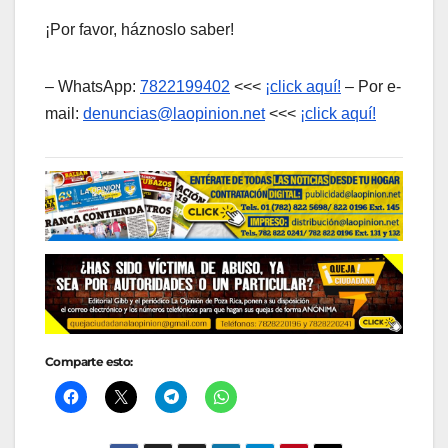
¡Por favor, háznoslo saber!
– WhatsApp:
7822199402
<<<
¡click aquí!
– Por e-
mail:
denuncias@laopinion.net
<<<
¡click aquí!
Comparte esto: