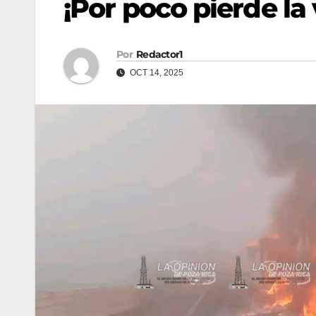
¡Por poco pierde la 
Por
Redactor1
OCT 14, 2025