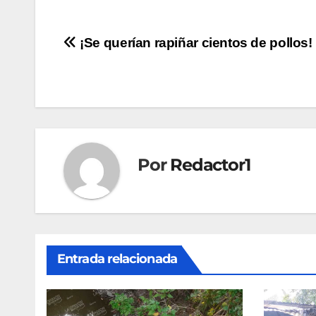
Navegación
¡Se querían rapiñar cientos de pollos!
de
entradas
Por
Redactor1
Entrada relacionada