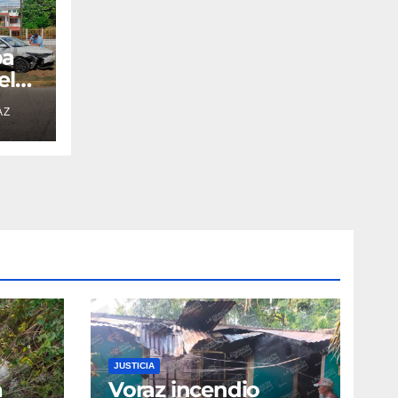
pa
el
AZ
JUSTICIA
a
Voraz incendio