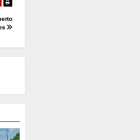
berto
yes