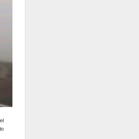
el
to