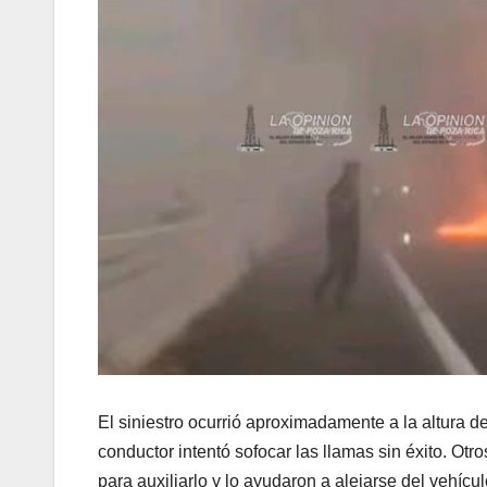
El siniestro ocurrió aproximadamente a la altura del
conductor intentó sofocar las llamas sin éxito. Ot
para auxiliarlo y lo ayudaron a alejarse del vehícu