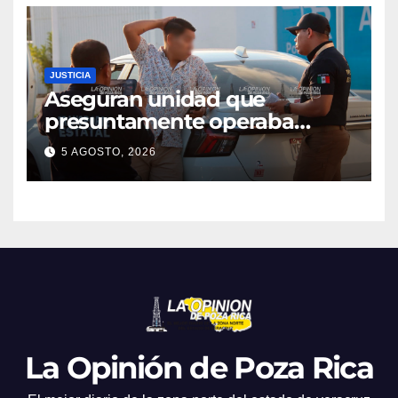
JUSTICIA
Aseguran unidad que
presuntamente operaba
mediante aplicación digital en
5 AGOSTO, 2026
operativo de Transporte
Público
La Opinión de Poza Rica