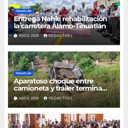
TIHUATLÁN
Entrega Nahle rehabilitación
la carretera Álamo-Tihuatlán
AGO 6, 2026
REDACTOR1
TIHUATLÁN
Aparatoso choque entre
camioneta y tráiler termina
con ambas unidades fuera de
AGO 6, 2026
REDACTOR1
la carretera en Tihuatlán