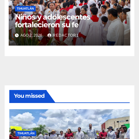
TIHUATLÁN
Niños y adolescentes
fortalecieron su fe
AGO 2, 2026
REDACTOR1
You missed
TIHUATLÁN