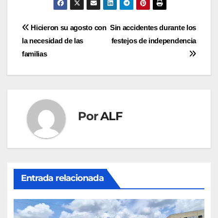
Navegación
Hicieron su agosto con
Sin accidentes durante los
la necesidad de las
festejos de independencia
de
familias
entradas
Por
ALF
Entrada relacionada