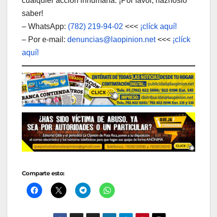
cualquier acción inhumana. ¡Por favor, háznoslo
saber!
– WhatsApp:
(782) 219-94-02
<<<
¡clíck aquí!
– Por e-mail:
denuncias@laopinion.net
<<<
¡clíck
aquí!
Comparte esto: