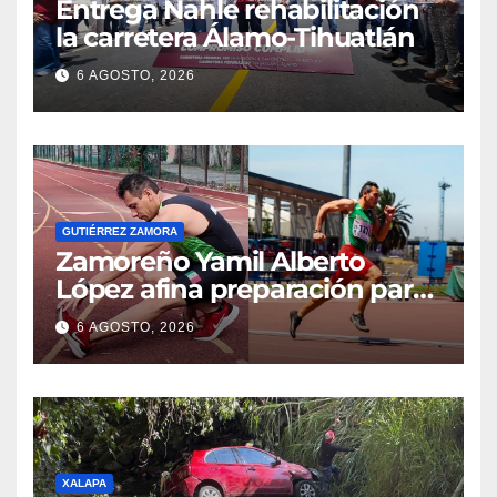
Entrega Nahle rehabilitación
la carretera Álamo-Tihuatlán
6 AGOSTO, 2026
GUTIÉRREZ ZAMORA
Zamoreño Yamil Alberto
López afina preparación para
participar en el Mundial
6 AGOSTO, 2026
Máster de Atletismo en Corea
del Sur
XALAPA