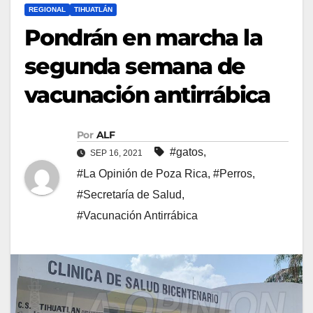
REGIONAL
TIHUATLÁN
Pondrán en marcha la
segunda semana de
vacunación antirrábica
Por
ALF
#gatos
,
SEP 16, 2021
#La Opinión de Poza Rica
,
#Perros
,
#Secretaría de Salud
,
#Vacunación Antirrábica