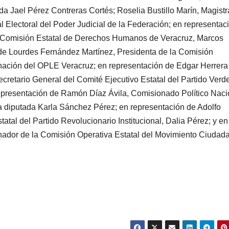
ada Jael Pérez Contreras Cortés; Roselia Bustillo Marín, Magist
l Electoral del Poder Judicial de la Federación; en representac
a Comisión Estatal de Derechos Humanos de Veracruz, Marcos
 de Lourdes Fernández Martínez, Presidenta de la Comisión
ación del OPLE Veracruz; en representación de Edgar Herrera
retario General del Comité Ejecutivo Estatal del Partido Verd
 representación de Ramón Díaz Ávila, Comisionado Político Naci
 la diputada Karla Sánchez Pérez; en representación de Adolfo
atal del Partido Revolucionario Institucional, Dalia Pérez; y en
nador de la Comisión Operativa Estatal del Movimiento Ciudad