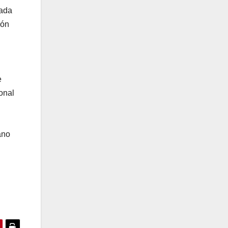
rada
ión
e
onal
ano