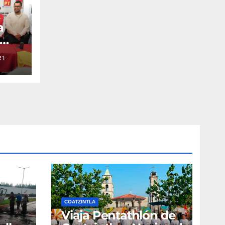
a
R1
COATZINTLA
Viaja Pentathlón de