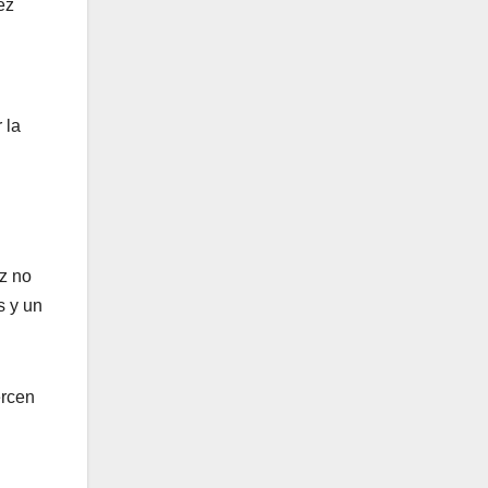
ez
 la
z no
s y un
ercen