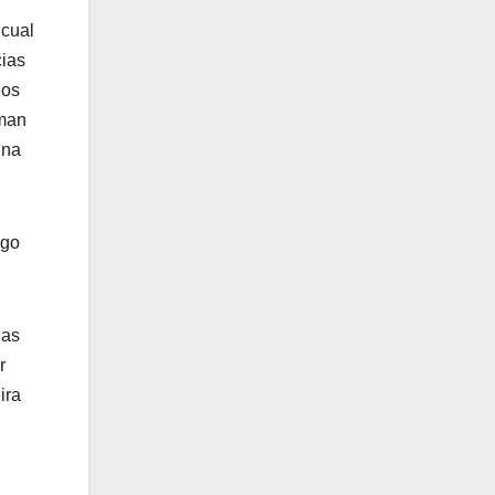
 cual
cias
los
rman
una
lgo
las
r
ira