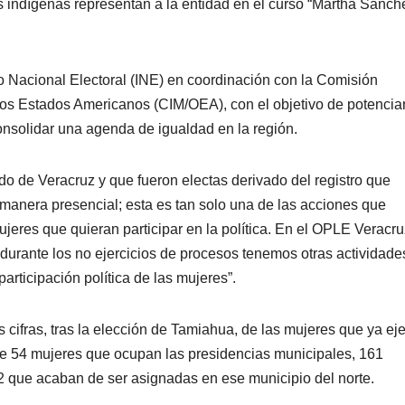
as indígenas representan a la entidad en el curso “Martha Sánch
uto Nacional Electoral (INE) en coordinación con la Comisión
os Estados Americanos (CIM/OEA), con el objetivo de potenciar
consolidar una agenda de igualdad en la región.
o de Veracruz y que fueron electas derivado del registro que
 manera presencial; esta es tan solo una de las acciones que
eres que quieran participar en la política. En el OPLE Veracru
durante los no ejercicios de procesos tenemos otras actividade
rticipación política de las mujeres”.
 cifras, tras la elección de Tamiahua, de las mujeres que ya ej
a de 54 mujeres que ocupan las presidencias municipales, 161
 2 que acaban de ser asignadas en ese municipio del norte.