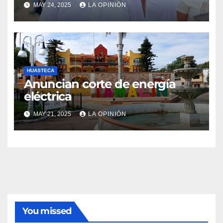
ciudadano
MAY 24, 2025
LA OPINIÓN
HUASTECA
Anuncian corte de energía
eléctrica
MAY 21, 2025
LA OPINIÓN
You missed