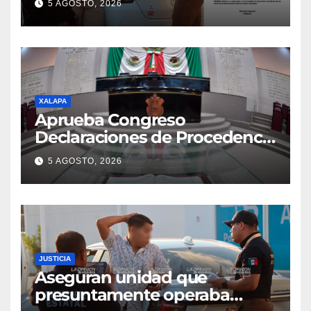
5 AGOSTO, 2026
XALAPA
Aprueba Congreso
Declaraciones de Procedencia
en contra de dos munícipes
5 AGOSTO, 2026
JUSTICIA
Aseguran unidad que
presuntamente operaba