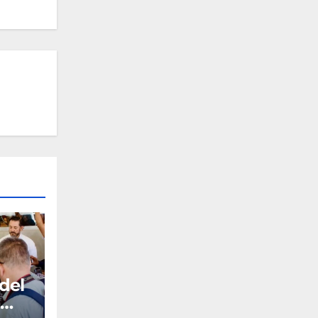
 del
a