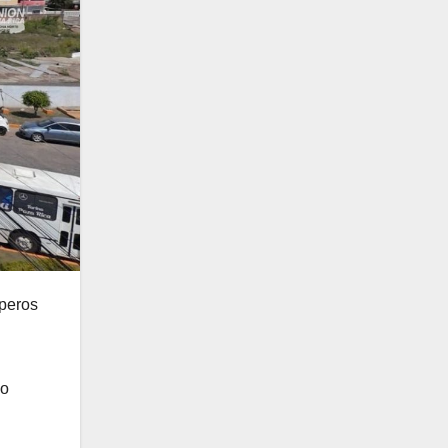
iperos
mo