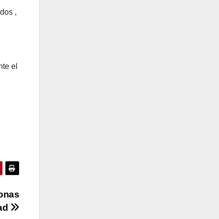
dos ,
nte el
sonas
dad