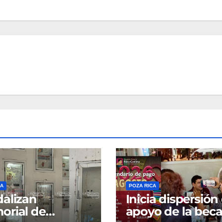
CA
POZA RICA
alizan
Inicia dispersión
rial de
apoyo de la bec