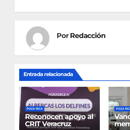
entradas
Por
Redacción
Entrada relacionada
POZA RICA
POZA RI
Reconocen apoyo al
Vand
CRIT Veracruz
memo