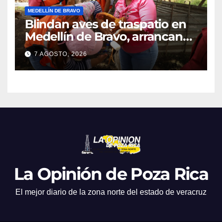
MEDELLÍN DE BRAVO
Blindan aves de traspatio en
Medellín de Bravo, arrancan
vacunación masiva contra el
7 AGOSTO, 2026
Newcastle
La Opinión de Poza Rica
El mejor diario de la zona norte del estado de veracruz