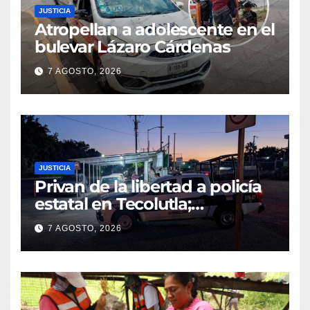
JUSTICIA
Atropellan a adolescente en el
bulevar Lázaro Cárdenas
7 AGOSTO, 2026
JUSTICIA
Privan de la libertad a policía
estatal en Tecolutla;
despliegan operativo para
7 AGOSTO, 2026
localizarlo