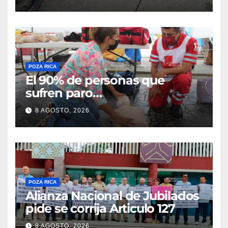
Flores Magón
POZA RICA
El 90% de personas que
sufren paro
cardiorrespiratorio mueren
8 AGOSTO, 2026
POZA RICA
Alianza Nacional de Jubilados
pide se corrija Articulo 127
8 AGOSTO, 2026