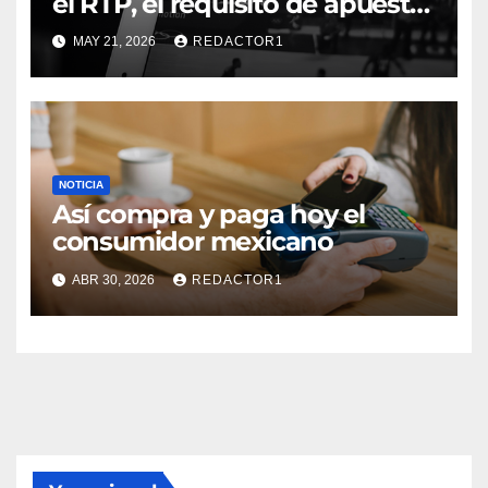
el RTP, el requisito de apuesta,
los giros gratis y la volatilidad?
MAY 21, 2026
REDACTOR1
NOTICIA
Así compra y paga hoy el
consumidor mexicano
ABR 30, 2026
REDACTOR1