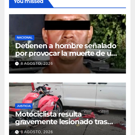
You missed
NACIONAL
Detienen a hombre señalado
por provocar la muerte de un
adulto mayor
8 AGOSTO, 2026
JUSTICIA
Motociclista resulta
gravemente lesionado tras
choque en la colonia Ricardo
8 AGOSTO, 2026