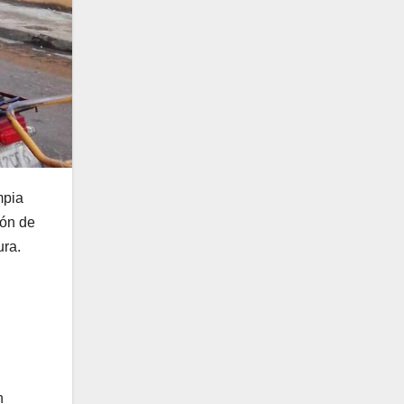
mpia
ión de
ura.
n