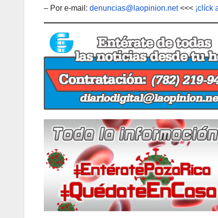
– Por e-mail:
denuncias@laopinion.net
<<<
¡clíck 