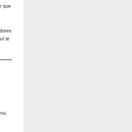
ar que
adores
sí te
ana.