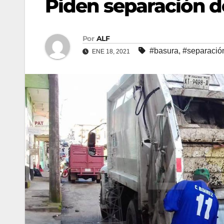
Piden separación d
Por
ALF
#basura
,
#separació
ENE 18, 2021