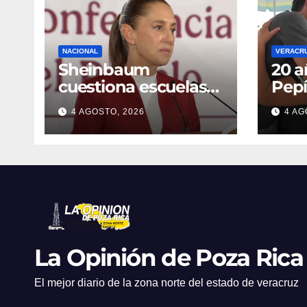
NACIONAL
VERACR
Sheinbaum
20 a
cuestiona escuelas
Pepí
militarizadas en
«em
4 AGOSTO, 2026
4 AG
Guanajuato
tran
nego
Geor
La Opinión de Poza Rica
El mejor diario de la zona norte del estado de veracruz