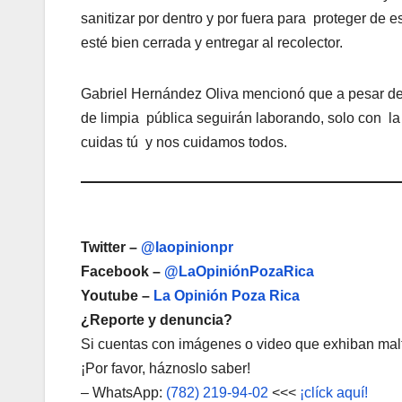
sanitizar por dentro y por fuera para proteger de
esté bien cerrada y entregar al recolector.
Gabriel Hernández Oliva mencionó que a pesar de 
de limpia pública seguirán laborando, solo con l
cuidas tú y nos cuidamos todos.
Twitter –
@laopinionpr
Facebook –
@LaOpiniónPozaRica
Youtube –
La Opinión Poza Rica
¿Reporte y denuncia?
Si cuentas con imágenes o video que exhiban malt
¡Por favor, háznoslo saber!
– WhatsApp:
(782) 219-94-02
<<<
¡clíck aquí!