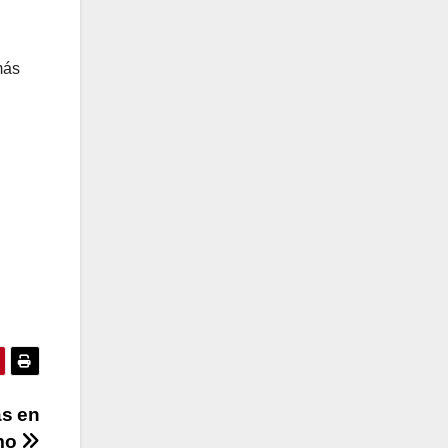
más
as en
mo