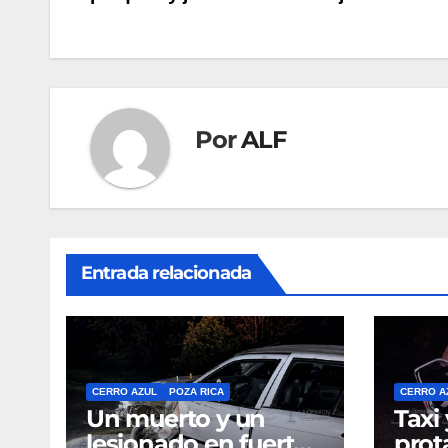
de
entradas
Por
ALF
Entrada relacionada
CERRO AZUL
POZA RICA
CERRO A
Un muerto y un
Taxi
lesionado en fuerte
prot