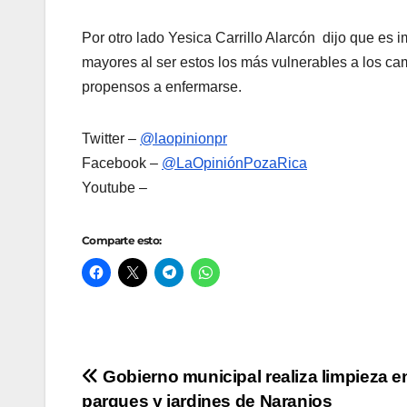
Por otro lado Yesica Carrillo Alarcón dijo que es i
mayores al ser estos los más vulnerables a los ca
propensos a enfermarse.
Twitter –
@laopinionpr
Facebook –
@LaOpiniónPozaRica
Youtube –
Comparte esto:
Navegación
Gobierno municipal realiza limpieza e
parques y jardines de Naranjos