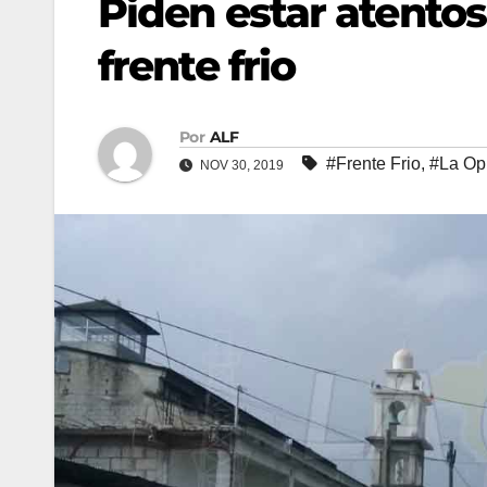
Piden estar atentos
frente frio
Por
ALF
#Frente Frio
,
#La Op
NOV 30, 2019