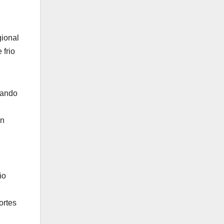
gional
 frio
sando
un
l
ño
ortes