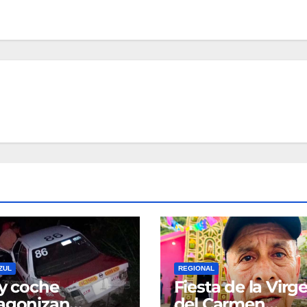
ZUL
REGIONAL
 y coche
Fiesta de la Virg
agonizan
del Carmen