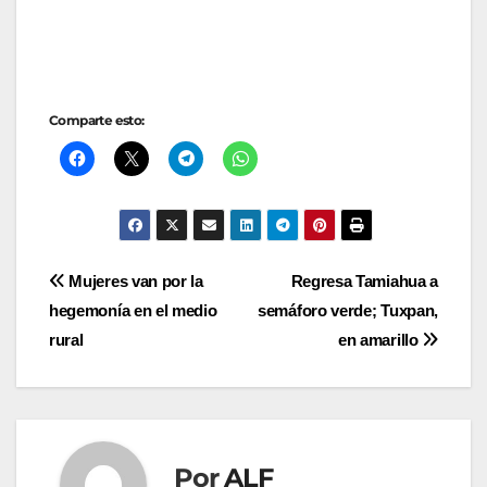
Comparte esto:
Navegación
Mujeres van por la
Regresa Tamiahua a
hegemonía en el medio
semáforo verde; Tuxpan,
de
rural
en amarillo
entradas
Por
ALF