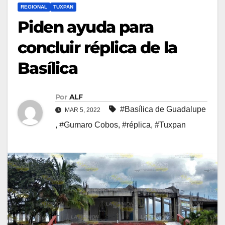
REGIONAL
TUXPAN
Piden ayuda para
concluir réplica de la
Basílica
Por
ALF
#Basílica de Guadalupe
MAR 5, 2022
,
#Gumaro Cobos
,
#réplica
,
#Tuxpan