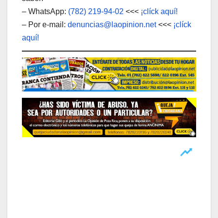
– WhatsApp:
(782) 219-94-02
<<<
¡clíck aquí!
– Por e-mail:
denuncias@laopinion.net
<<<
¡clíck
aquí!