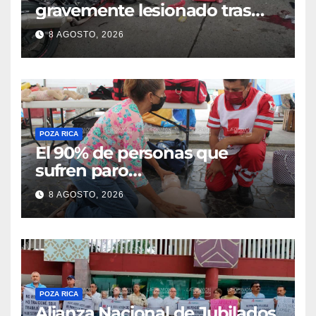
gravemente lesionado tras
choque en la colonia Ricardo
8 AGOSTO, 2026
Flores Magón
POZA RICA
El 90% de personas que
sufren paro
cardiorrespiratorio mueren
8 AGOSTO, 2026
POZA RICA
Alianza Nacional de Jubilados