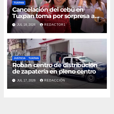
TUXPAN
Cancelación del cebú en
Tuxpan toma por sorpresa a
Nahle
JUL 18, 2026
REDACTOR1
JUSTICIA
TUXPAN
Roban centro de distribución
de zapatería en pleno centro
JUL 17, 2026
REDACCIÓN