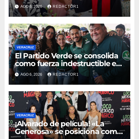
760 millones de pesos en
AGO 6, 2026
REDACTOR1
obras para escuelas de
Veracruz
VERACRUZ
​El Partido Verde se consolida
como fuerza indestructible en
la zona norte de Veracruz
AGO 6, 2026
REDACTOR1
VERACRUZ
¡Alvarado de película! «La
Generosa» se posiciona como