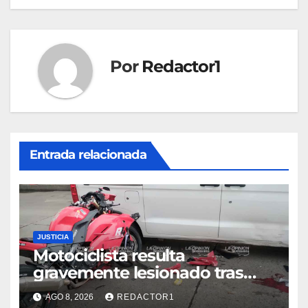
entradas
Por
Redactor1
Entrada relacionada
JUSTICIA
Motociclista resulta
gravemente lesionado tras
choque en la colonia Ricardo
AGO 8, 2026
REDACTOR1
Flores Magón