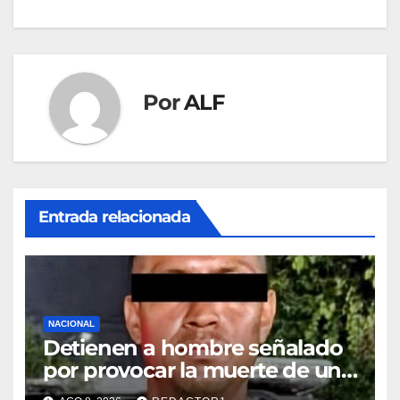
entradas
Por
ALF
Entrada relacionada
NACIONAL
Detienen a hombre señalado
por provocar la muerte de un
adulto mayor