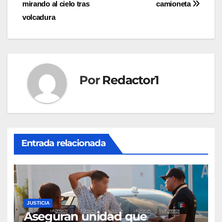
mirando al cielo tras
camioneta
de
volcadura
entradas
Por
Redactor1
Entrada relacionada
JUSTICIA
Aseguran unidad que