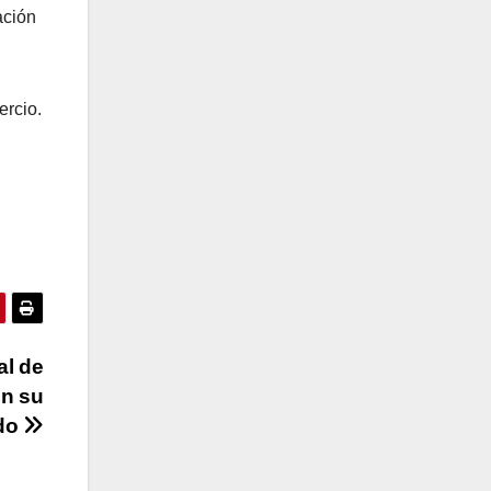
ación
ercio.
al de
en su
ido