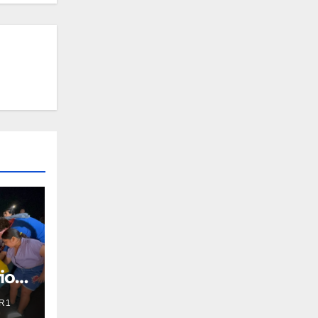
ios
R1