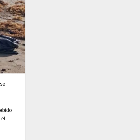
 se
debido
 el