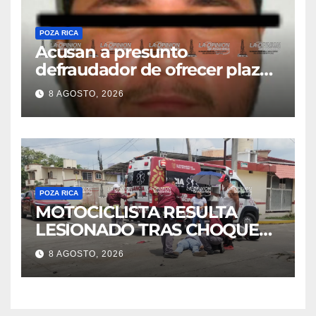
POZA RICA
Acusan a presunto
defraudador de ofrecer plazas
de maestros
8 AGOSTO, 2026
POZA RICA
MOTOCICLISTA RESULTA
LESIONADO TRAS CHOQUE
EN LA 27 DE SEPTIEMBRE
8 AGOSTO, 2026