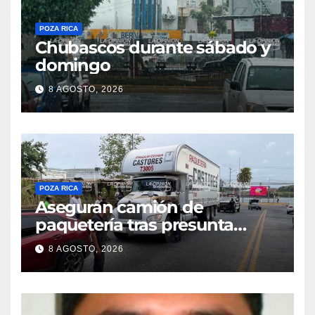
POZA RICA
Chubascos durante sábado y
domingo
8 AGOSTO, 2026
POZA RICA
Aseguran camión de
paquetería tras presunta
captura de una iguana en
8 AGOSTO, 2026
Tuxpan