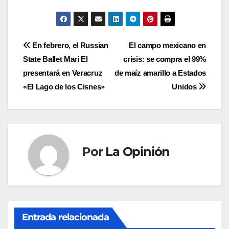
Navegación
En febrero, el Russian
El campo mexicano en
State Ballet Mari El
crisis: se compra el 99%
de
presentará en Veracruz
de maíz amarillo a Estados
entradas
«El Lago de los Cisnes»
Unidos
Por
La Opinión
Entrada relacionada