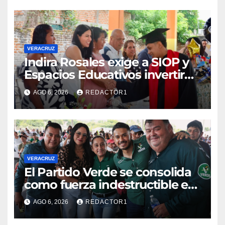
VERACRUZ
Indira Rosales exige a SIOP y
Espacios Educativos invertir
760 millones de pesos en
AGO 6, 2026
REDACTOR1
obras para escuelas de
Veracruz
VERACRUZ
​El Partido Verde se consolida
como fuerza indestructible en
la zona norte de Veracruz
AGO 6, 2026
REDACTOR1