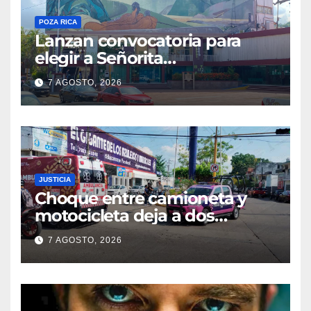
POZA RICA
Lanzan convocatoria para
elegir a Señorita
Independencia, Patria y
7 AGOSTO, 2026
Libertad 2026
JUSTICIA
Choque entre camioneta y
motocicleta deja a dos
jóvenes lesionados en la
7 AGOSTO, 2026
colonia 27 de Septiembre de
Poza Rica