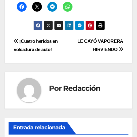
Navegación
¡Cuatro heridos en
LE CAYÓ VAPORERA
volcadura de auto!
HIRVIENDO
de
entradas
Por
Redacción
Entrada relacionada