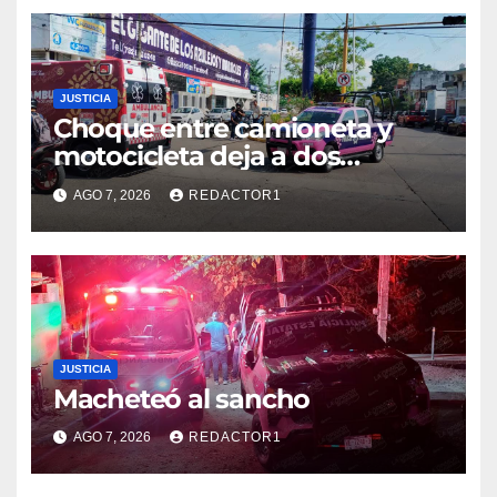
JUSTICIA
Choque entre camioneta y
motocicleta deja a dos
jóvenes lesionados en la
AGO 7, 2026
REDACTOR1
colonia 27 de Septiembre de
Poza Rica
JUSTICIA
Macheteó al sancho
AGO 7, 2026
REDACTOR1