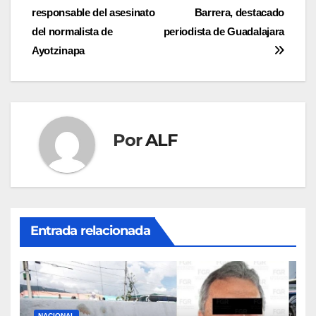
de
responsable del asesinato
Barrera, destacado
entradas
del normalista de
periodista de Guadalajara
Ayotzinapa
Por
ALF
Entrada relacionada
NACIONAL