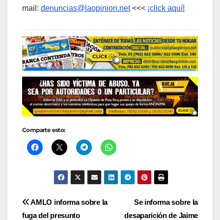
mail:
denuncias@laopinion.net
<<<
¡click aquí!
Comparte esto:
Navegación
AMLO informa sobre la
Se informa sobre la
fuga del presunto
desaparición de Jaime