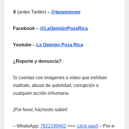
X
(antes Twitter)
–
@laopinionpr
Facebook –
@LaOpiniónPozaRica
Youtube –
La Opinión Poza Rica
¿Reporte y denuncia?
Si cuentas con imágenes o video que exhiban
maltrato, abuso de autoridad, corrupción o
cualquier acción inhumana.
¡Por favor, háznoslo saber!
– WhatsApp:
7822199402
<<<
¡click aquí!
– Por e-