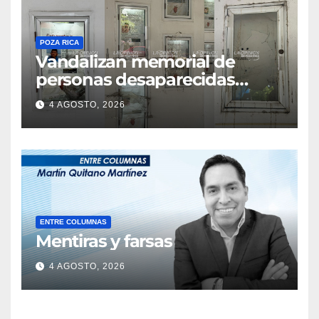
POZA RICA
Vandalizan memorial de
personas desaparecidas
sobre el bulevar Ruiz Cortines
4 AGOSTO, 2026
ENTRE COLUMNAS
Mentiras y farsas
4 AGOSTO, 2026