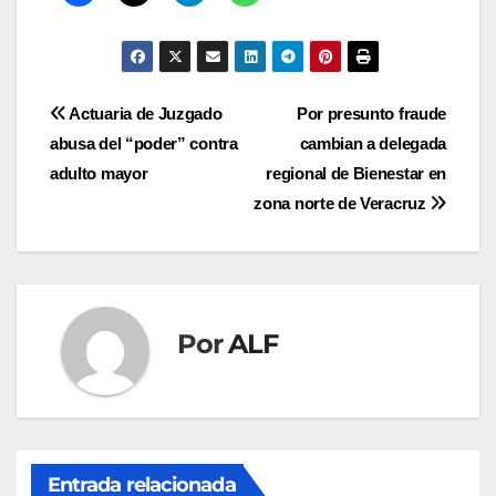
Navegación
Actuaria de Juzgado
Por presunto fraude
abusa del “poder” contra
cambian a delegada
de
adulto mayor
regional de Bienestar en
entradas
zona norte de Veracruz
Por
ALF
Entrada relacionada