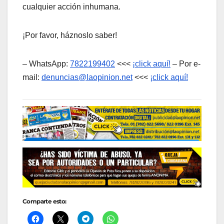
cualquier acción inhumana.
¡Por favor, háznoslo saber!
– WhatsApp:
7822199402
<<<
¡click aquí!
– Por e-
mail:
denuncias@laopinion.net
<<<
¡click aquí!
Comparte esto: