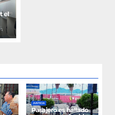
t el
R1
JUSTICIA
Pasajero es hallado