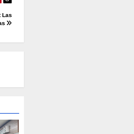
t Las
as