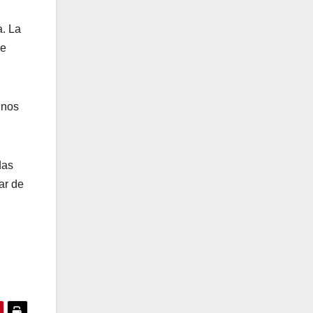
a. La
de
unos
das
ar de