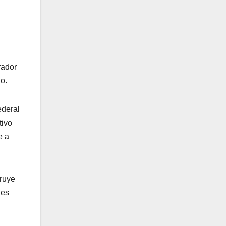
rador
io.
ederal
tivo
e a
truye
 es