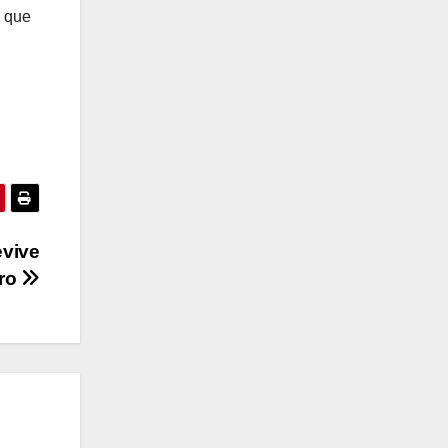
o que
evive
tro