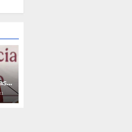
as
R1