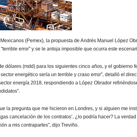
os Mexicanos (Pemex), la propuesta de Andrés Manuel López Ob
terrible error” y se le antoja imposible que ocurra este escenar
e dólares (mdd) para los siguientes cinco años, y el gobierno f
ector energético sería un terrible y craso error”, detalló el direc
l sector energía 2018, respondiendo a López Obrador refiriéndos
ndidatos”.
 fue la pregunta que me hicieron en Londres, y si alguien me ins
gas cancelación de los contratos’, ¿lo podría hacer? La verdad
n a mis contrapartes”, dijo Treviño.