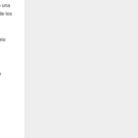
o una
de los
rio
e