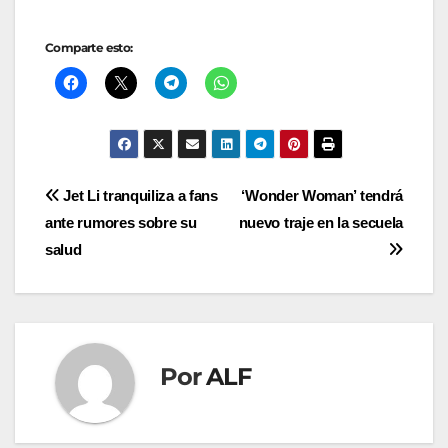
Comparte esto:
Navegación
Jet Li tranquiliza a fans
‘Wonder Woman’ tendrá
ante rumores sobre su
nuevo traje en la secuela
de
salud
entradas
Por
ALF