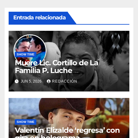
Entrada relacionada
SHOW TIME
Muere Lic. Cortillo de La
Familia P. Luche
JUN 5, 2026
REDACCIÓN
SHOW TIME
Valentín Elizalde ‘regresa’ con
gira en holograma