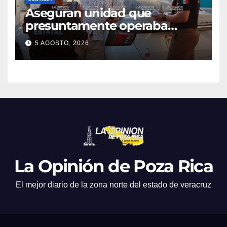
Aseguran unidad que
presuntamente operaba
mediante aplicación digital en
5 AGOSTO, 2026
operativo de Transporte
Público
La Opinión de Poza Rica
El mejor diario de la zona norte del estado de veracruz