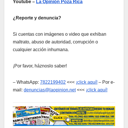
Youtube –
La Opinión Poza Rica
¿Reporte y denuncia?
Si cuentas con imágenes o video que exhiban
maltrato, abuso de autoridad, corrupción o
cualquier acción inhumana.
¡Por favor, háznoslo saber!
– WhatsApp:
7822199402
<<<
¡click aquí!
– Por e-
mail:
denuncias@laopinion.net
<<<
¡click aquí!