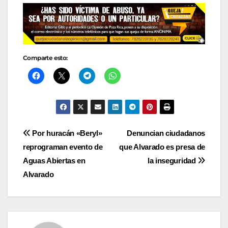
Comparte esto:
Navegación
Por huracán «Beryl»
Denuncian ciudadanos
reprograman evento de
que Alvarado es presa de
de
Aguas Abiertas en
la inseguridad
entradas
Alvarado