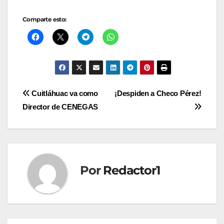
Comparte esto:
Navegación
Cuitláhuac va como
¡Despiden a Checo Pérez!
Director de CENEGAS
de
entradas
Por
Redactor1