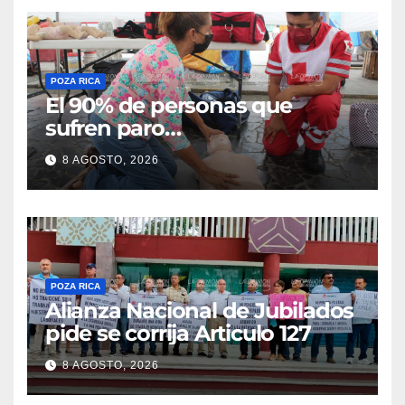
POZA RICA
El 90% de personas que
sufren paro
cardiorrespiratorio mueren
8 AGOSTO, 2026
POZA RICA
Alianza Nacional de Jubilados
pide se corrija Articulo 127
8 AGOSTO, 2026