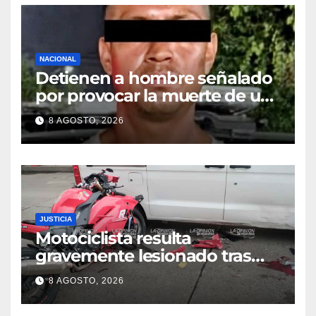
NACIONAL
Detienen a hombre señalado
por provocar la muerte de un
adulto mayor
8 AGOSTO, 2026
JUSTICIA
Motociclista resulta
gravemente lesionado tras
choque en la colonia Ricardo
8 AGOSTO, 2026
Flores Magón