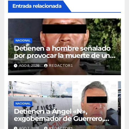
Entrada relacionada
NACIONAL
Detienen a hombre señalado
por provocar la muerte de un
adulto mayor
AGO 8, 2026
REDACTOR1
NACIONAL
Detienen a Ángel «N»,
exgobernador de Guerrero,
por el caso Ayotzinapa
AGO 7, 2026
REDACTOR1