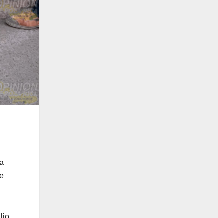
la
de
lio