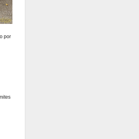
o por
mites