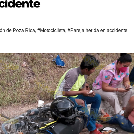
ccidente
ión de Poza Rica
,
#Motociclista
,
#Pareja herida en accidente
,