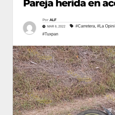
Pareja herida en a
Por
ALF
#Carretera
,
#La Opin
MAR 6, 2022
#Tuxpan