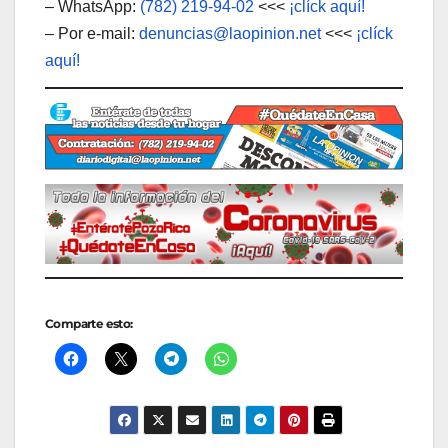
– WhatsApp:
(782) 219-94-02
<<<
¡clíck aquí!
– Por e-mail:
denuncias@laopinion.net
<<<
¡clíck
aquí!
Comparte esto: