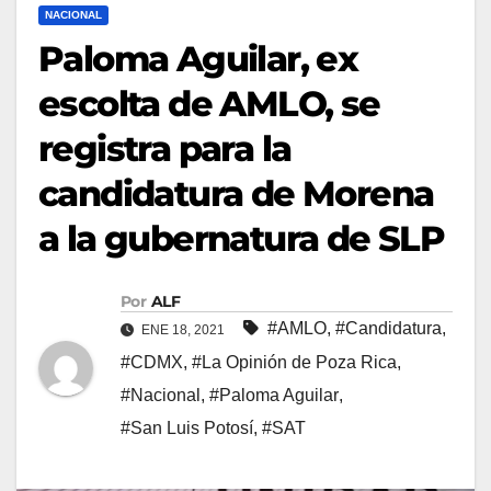
NACIONAL
Paloma Aguilar, ex
escolta de AMLO, se
registra para la
candidatura de Morena
a la gubernatura de SLP
Por
ALF
#AMLO
,
#Candidatura
,
ENE 18, 2021
#CDMX
,
#La Opinión de Poza Rica
,
#Nacional
,
#Paloma Aguilar
,
#San Luis Potosí
,
#SAT