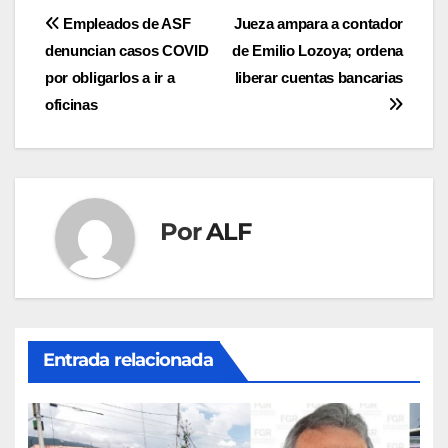
Navegación
Empleados de ASF
Jueza ampara a contador
denuncian casos COVID
de Emilio Lozoya; ordena
de
por obligarlos a ir a
liberar cuentas bancarias
entradas
oficinas
Por
ALF
Entrada relacionada