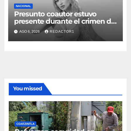
NACIONAL
Presunto coautor estuvo
presente durante el crimen de
Valeria Márquez: Fiscalía
AGO 6, 2026
REDACTOR1
You missed
COATZINTLA